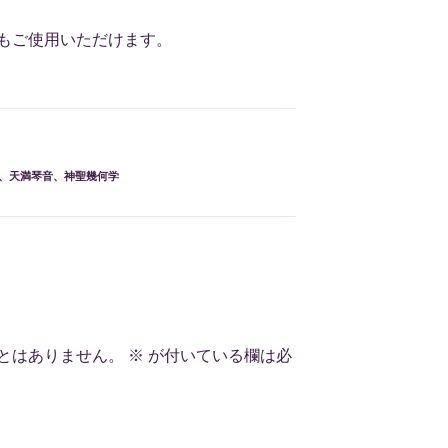
もご使用いただけます。
、
天満琴音
、
神聖幾何学
とはありません。
※
が付いている欄は必