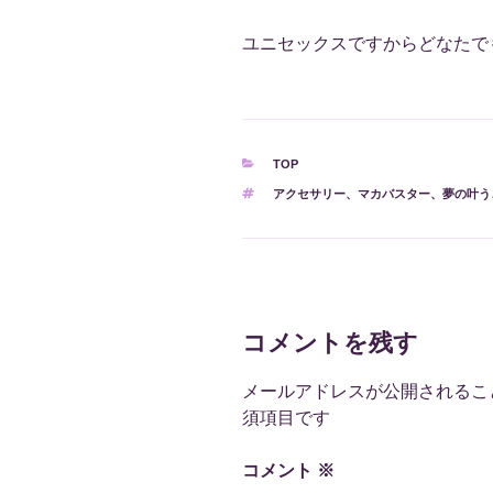
ユニセックスですからどなたで
カ
TOP
テ
タ
アクセサリー
、
マカバスター
、
夢の叶う
ゴ
グ
リ
ー
コメントを残す
メールアドレスが公開されるこ
須項目です
コメント
※