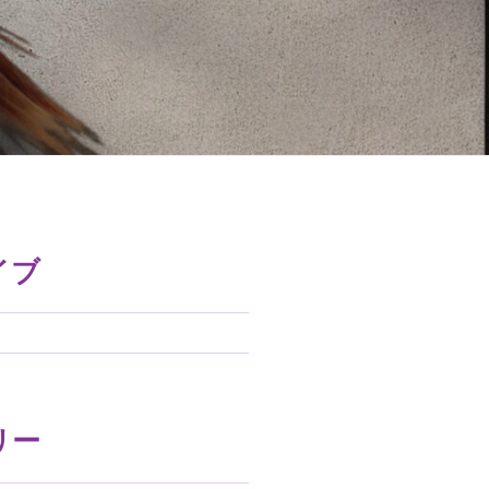
イブ
リー