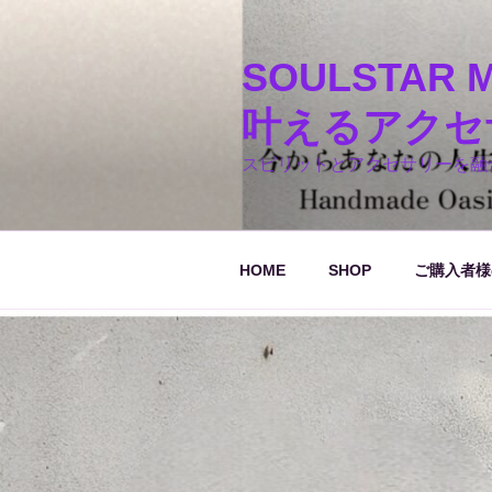
コ
ン
テ
SOULSTA
ン
叶えるアクセ
ツ
へ
スピリットとアクセサリーを融合させた「S
ス
キ
ッ
プ
HOME
SHOP
ご購入者様