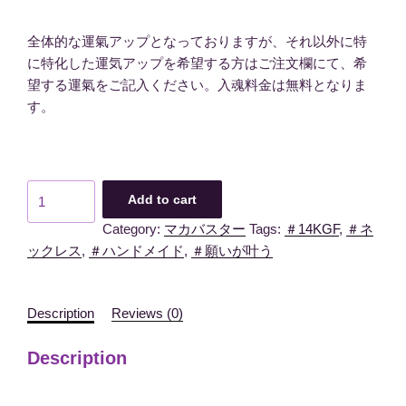
全体的な運氣アップとなっておりますが、それ以外に特
に特化した運気アップを希望する方はご注文欄にて、希
望する運氣をご記入ください。入魂料金は無料となりま
す。
4mm
Add to cart
水
Category:
マカバスター
Tags:
＃14KGF
,
＃ネ
晶
ックレス
,
＃ハンドメイド
,
＃願いが叶う
9800
quantity
Description
Reviews (0)
Description