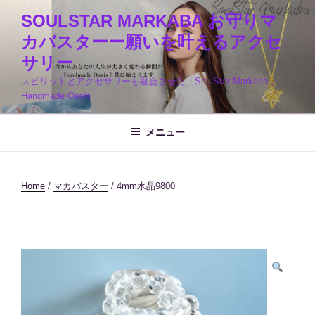
コ
SOULSTAR MARKABA お守りマ
ン
カバスターー願いを叶えるアクセ
テ
ン
サリー
ツ
スピリットとアクセサリーを融合させた「SoulStar Markaba 」
へ
Handmade Oasis
ス
キ
メニュー
ッ
プ
Home
/
マカバスター
/ 4mm水晶9800