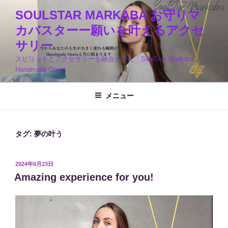
コ
SOULSTAR MARKABA お守りマ
ン
カバスターー願いを叶えるアクセ
テ
ン
サリー
ツ
スピリットとアクセサリーを融合させた「SoulStar Markaba 」
へ
Handmade Oasis
ス
キ
メニュー
ッ
プ
タグ:
夢の叶う
投
2024年6月23日
稿
Amazing experience for you!
日: